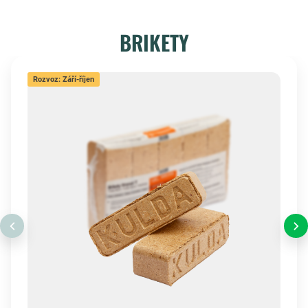
BRIKETY
Rozvoz: Září-říjen