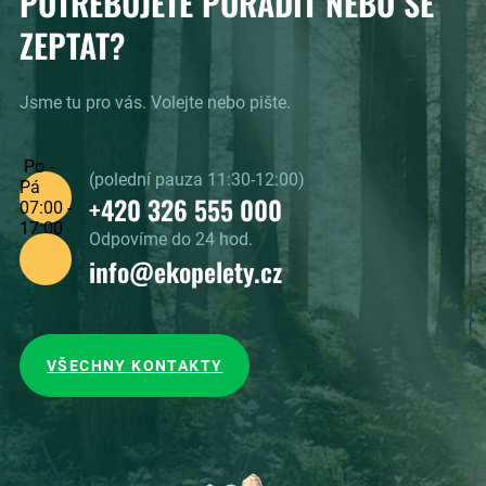
POTŘEBUJETE PORADIT NEBO SE
ZEPTAT?
Jsme tu pro vás. Volejte nebo pište.
Po -
(polední pauza 11:30-12:00)
Pá
+420 326 555 000
07:00 -
17:00
Odpovíme do 24 hod.
info@ekopelety.cz
VŠECHNY KONTAKTY