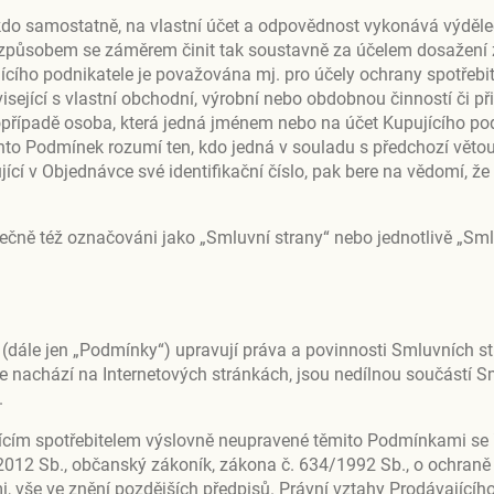
 kdo samostatně, na vlastní účet a odpovědnost vykonává výděl
působem se záměrem činit tak soustavně za účelem dosažení 
jícího podnikatele je považována mj. pro účely ochrany spotřebit
sející s vlastní obchodní, výrobní nebo obdobnou činností či při
řípadě osoba, která jedná jménem nebo na účet Kupujícího pod
hto Podmínek rozumí ten, kdo jedná v souladu s předchozí větou
jící v Objednávce své identifikační číslo, pak bere na vědomí, že
lečně též označováni jako „Smluvní strany“ nebo jednotlivě „Sm
ále jen „Podmínky“) upravují práva a povinnosti Smluvních str
 se nachází na Internetových stránkách, jsou nedílnou součástí 
.
ícím spotřebitelem výslovně neupravené těmito Podmínkami se ř
2012 Sb., občanský zákoník, zákona č. 634/1992 Sb., o ochraně
ími, vše ve znění pozdějších předpisů. Právní vztahy Prodávajícíh