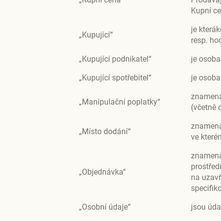
Kupní ce
je která
„Kupující“
resp. ho
„Kupující podnikatel“
je osoba
„Kupující spotřebitel“
je osoba
znamená 
„Manipulační poplatky“
(včetně 
­­znamen
„Místo dodání“
ve které
znamená 
prostřed
„Objednávka“
na uzavř
specifik
„Osobní údaje“
jsou úda