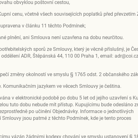
ovahu obvyklou poštovní cestou,
 Kupní cenu, včetně všech souvisejících poplatků před převzetím 
u upravena v článku 11 těchto Podmínek;
 plnění, ani Smlouva není uzavřena na dobu neurčitou.
řebitelských sporů ze Smlouvy, který je věcně příslušný, je Če
- oddělení ADR, Štěpánská 44, 110 00 Praha 1, email: adr@coi.c
zpečí změny okolností ve smyslu § 1765 odst. 2 občanského zák
e. Komunikačním jazykem ve věcech Smlouvy je čeština.
na v elektronické podobě po dobu 5 let od jejího uzavření s K
 celou tuto dobu nebude mít přístup. Kupujícímu bude odesláno z
zprostředně po učinění Objednávky. Informace o jednotlivých
í Smlouvy jsou patrné z těchto Podmínek, kde je tento proces
jícímu vázán žádnými kodexy chování ve smyslu ustanovení § 1