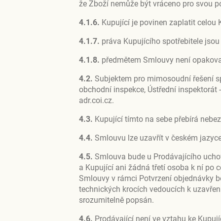
že Zboží nemůže být vráceno pro svou p
4.1.6.
Kupující je povinen zaplatit celou
4.1.7.
práva Kupujícího spotřebitele jso
4.1.8.
předmětem Smlouvy není opakované
4.2.
Subjektem pro mimosoudní řešení spot
obchodní inspekce, Ústřední inspektorát 
adr.coi.cz.
4.3.
Kupující tímto na sebe přebírá nebe
4.4.
Smlouvu lze uzavřít v českém jazyc
4.5.
Smlouva bude u Prodávajícího uchová
a Kupující ani žádná třetí osoba k ní po
Smlouvy v rámci Potvrzení objednávky be
technických krocích vedoucích k uzavřen
srozumitelně popsán.
4.6.
Prodávající není ve vztahu ke Kupu