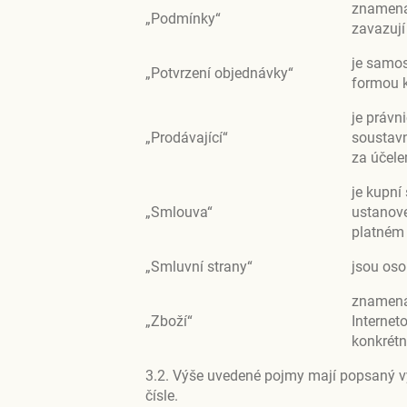
znamenaj
„Podmínky“
zavazují
je samos
„Potvrzení objednávky“
formou 
je právn
„Prodávající“
soustavn
za účele
je kupní
„Smlouva“
ustanove
platném 
„Smluvní strany“
jsou oso
znamená 
„Zboží“
Internet
konkrétn
3.2. Výše uvedené pojmy mají popsaný 
čísle.