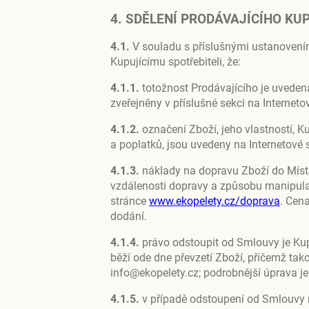
4. SDĚLENÍ PRODÁVAJÍCÍHO K
4.1.
V souladu s příslušnými ustanovením
Kupujícímu spotřebiteli, že:
4.1.1.
totožnost Prodávajícího je uvedena
zveřejněny v příslušné sekci na Interneto
4.1.2.
označení Zboží, jeho vlastností, K
a poplatků, jsou uvedeny na Internetové 
4.1.3.
náklady na dopravu Zboží do Místa 
vzdálenosti dopravy a způsobu manipula
stránce
www.ekopelety.cz/doprava
. Cen
dodání.
4.1.4.
právo odstoupit od Smlouvy je Kupu
běží ode dne převzetí Zboží, přičemž ta
info@ekopelety.cz; podrobnější úprava j
4.1.5.
v případě odstoupení od Smlouvy n