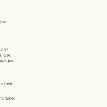
y.cz
62 02
ící je
dále jen
 a která
imo rámec