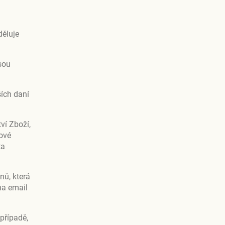
děluje
sou
ších daní
ví Zboží,
ové
ta
nů, která
na email
případě,