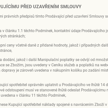
UPUJÍCÍMU PŘED UZAVŘENÍM SMLOUVY
i právních předpisů tímto Prodávající před uzavření Smlouvy s
 v článku 1.1 těchto Podmínek, kontaktní údaje Prodávajícího j
vých stránkách;
upní ceny včetně daně z přidané hodnoty, jakož i případných dal
stránce,
dodání, jakož i další Manipulační poplatky se odvíjí od množst
ce se Zbožím, jsou uvedeny v Ceníku služeb a poplatků na web
a dopravy je zároveň uvedena v nákupním košíku po zadání mís
jící spotřebitel oprávněn uplatnit u Prodávajícího ve lhůtě 14 d
kové odstoupení musí ve stanovené lhůtě odeslat Prodávajícímu 
e uvedena v článku 11 těchto Podmínek,
ese Kupující spotřebitel náklady spojené s navrácením Zboží v 