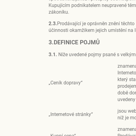
Kupujícím podnikatelem neupravené těm
zákoníku.
2.3.
Prodávající je oprávněn znění těcht
účinnosti okamžikem jejich umístění na 
3.DEFINICE POJMŮ
3.1.
Níže uvedené pojmy psané s velkými
znamená
Internet
který st
„Ceník dopravy“
prodejem
době dor
uvedeny
jsou web
„Internetové stránky“
níž je m
znamená 
„Kupní cena“
Prodávaj