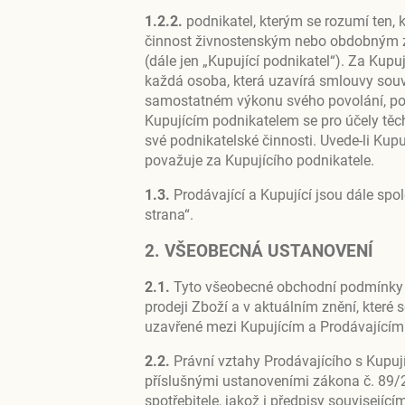
1.2.2.
podnikatel, kterým se rozumí ten,
činnost živnostenským nebo obdobným z
(dále jen „Kupující podnikatel“). Za Kupu
každá osoba, která uzavírá smlouvy souvi
samostatném výkonu svého povolání, pop
Kupujícím podnikatelem se pro účely těc
své podnikatelské činnosti. Uvede-li Kupu
považuje za Kupujícího podnikatele.
1.3.
Prodávající a Kupující jsou dále spo
strana“.
2. VŠEOBECNÁ USTANOVENÍ
2.1.
Tyto všeobecné obchodní podmínky (d
prodeji Zboží a v aktuálním znění, které
uzavřené mezi Kupujícím a Prodávajícím
2.2.
Právní vztahy Prodávajícího s Kupuj
příslušnými ustanoveními zákona č. 89/
spotřebitele, jakož i předpisy souvisejíc