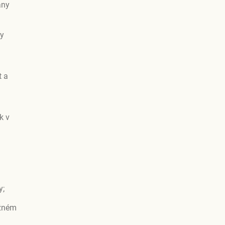
any
ky
t a
k v
y;
ožném