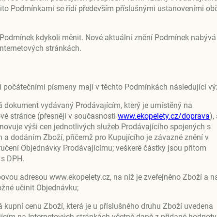
ito Podmínkami se řídí především příslušnými ustanoveními o
o Podmínek kdykoli měnit. Nové aktuální znění Podmínek nabývá
Internetových stránkách.
 počátečními písmeny mají v těchto Podmínkách následující v
 dokument vydávaný Prodávajícím, který je umístěný na
ové stránce (přesněji v současnosti
w
ww.ekopelety.cz/doprava
),
anovuje výši cen jednotlivých služeb Prodávajícího spojených s
 a dodáním Zboží, přičemž pro Kupujícího je závazné znění v
učení Objednávky Prodávajícímu; veškeré částky jsou přitom
 s DPH.
ovou adresou www.ekopelety.cz, na níž je zveřejněno Zboží a n
ožné učinit Objednávku;
kupní cenu Zboží, která je u příslušného druhu Zboží uvedena
ícím na Internetových stránkách včetně daně z přidané hodnoty