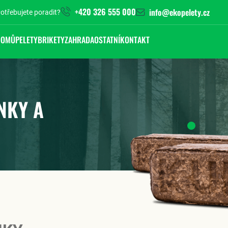
+420 326 555 000
info@ekopelety.cz
otřebujete poradit?
DOMŮ
PELETY
BRIKETY
ZAHRADA
OSTATNÍ
KONTAKT
NKY A