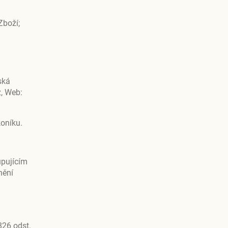
Zboží;
ská
z, Web:
oníku.
upujícím
nění
826 odst.