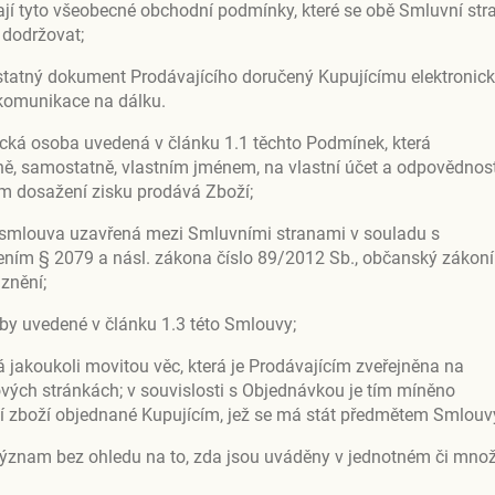
í tyto všeobecné obchodní podmínky, které se obě Smluvní str
 dodržovat;
tatný dokument Prodávajícího doručený Kupujícímu elektronic
komunikace na dálku.
ická osoba uvedená v článku 1.1 těchto Podmínek, která
ě, samostatně, vlastním jménem, na vlastní účet a odpovědnos
m dosažení zisku prodává Zboží;
 smlouva uzavřená mezi Smluvními stranami v souladu s
ním § 2079 a násl. zákona číslo 89/2012 Sb., občanský zákoní
znění;
by uvedené v článku 1.3 této Smlouvy;
jakoukoli movitou věc, která je Prodávajícím zveřejněna na
ových stránkách; v souvislosti s Objednávkou je tím míněno
í zboží objednané Kupujícím, jež se má stát předmětem Smlouv
význam bez ohledu na to, zda jsou uváděny v jednotném či mn