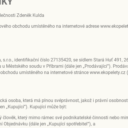
NKY
čnosti Zdeněk Kulda
etového obchodu umístěného na internetové adrese www.ekopelet
s.r.o., identifikační číslo 27135420, se sídlem Stará Huť 491, 2
 u Městského soudu v Příbrami (dále jen „Prodávající“). Prodávaj
obchodu umístěného na internetové stránce www.ekopelety.cz (
ická osoba, která má plnou svéprávnost, jakož i právní osobnost
en „Kupující“). Kupující může být:
dý člověk, který mimo rámec své podnikatelské činnosti nebo m
Objednávku (dále jen „Kupující spotřebitel“), a